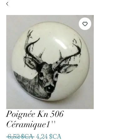
Poignée Kn 506
Céramique1''
Prix
Prix
 6,52 $CA 
4,24 $CA