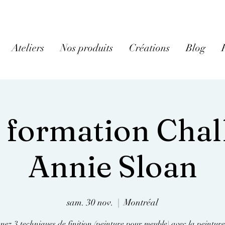
Ateliers
Nos produits
Créations
Blog
r formation Chal
Annie Sloan
sam. 30 nov.
  |  
Montréal
ez 3 techniques de finition (peinture pour meuble) avec la peintur