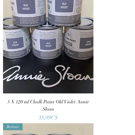
5 X 120 ml Chalk Paint Old Violet Annie
Sloan
Price
35,99C$
Rabais