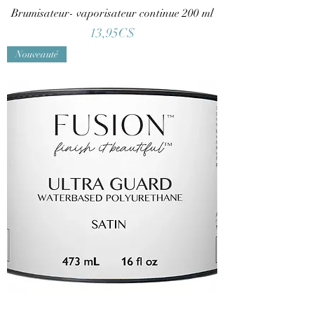
Brumisateur- vaporisateur continue 200 ml
Price
13,95C$
Nouveauté