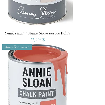
Chalk Paint™ Annie Sloan Rococo White
Price
17,99C$
Nouvelle couleure