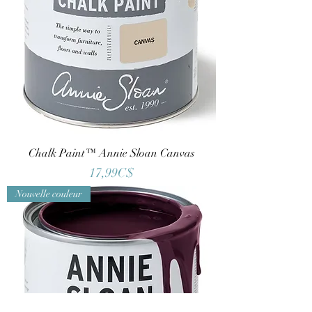
Chalk Paint™ Annie Sloan Canvas
Price
17,99C$
Nouvelle couleur