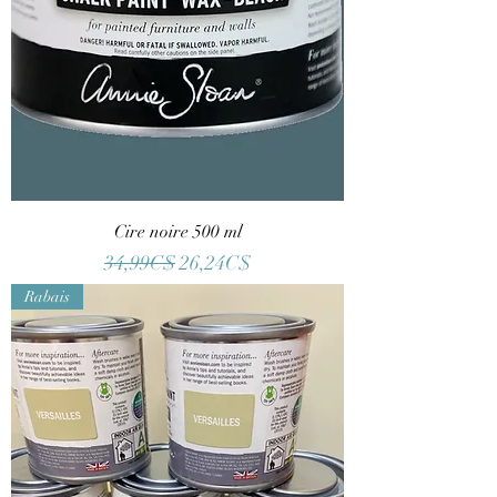
Cire noire 500 ml
Regular Price
Sale Price
34,99C$
26,24C$
Rabais