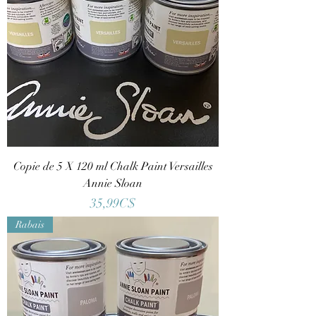
Copie de 5 X 120 ml Chalk Paint Versailles
Annie Sloan
Price
35,99C$
Rabais