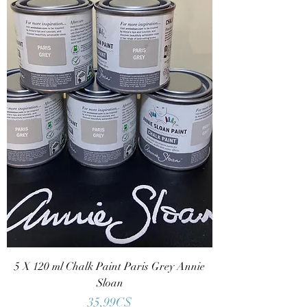
5 X 120 ml Chalk Paint Paris Grey Annie
Sloan
Price
35,99C$