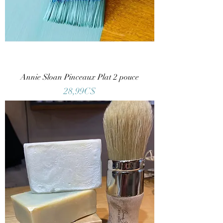
Annie Sloan Pinceaux Plat 2 pouce
Price
28,99C$