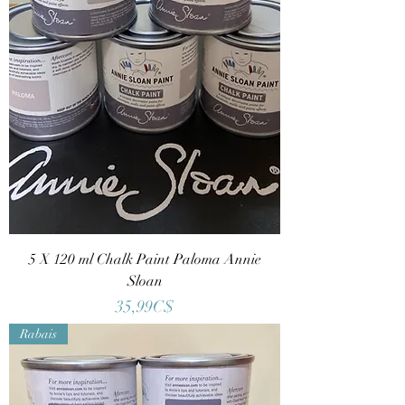
5 X 120 ml Chalk Paint Paloma Annie
Sloan
Price
35,99C$
Rabais