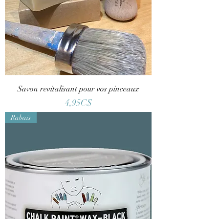
Savon revitalisant pour vos pinceaux
Price
4,95C$
Rabais