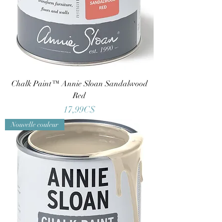
Chalk Paint™ Annie Sloan Sandalwood
Red
Price
17,99C$
Nouvelle couleur