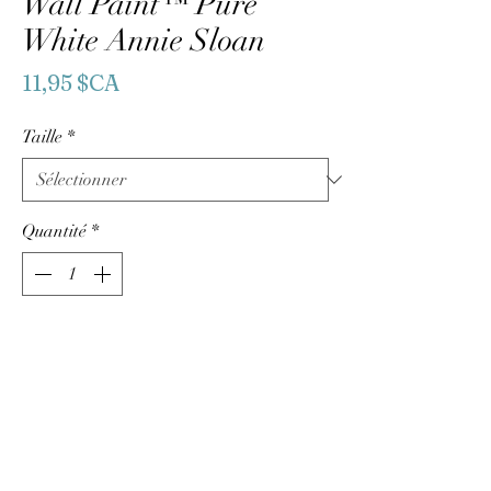
Wall Paint™ Pure
White Annie Sloan
Prix
11,95 $CA
Taille
*
Quantité
*
Ajouter au panier
Commander et payer
Un blanc pur et frais, parfait pour un