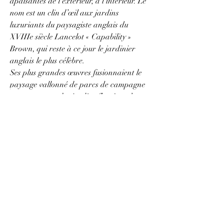
apaisantes de l’extérieur, à l’intérieur. Le
nom est un clin d’œil aux jardins
luxuriants du paysagiste anglais du
XVIIIe siècle Lancelot « Capability »
Brown, qui reste à ce jour le jardinier
anglais le plus célèbre.
Ses plus grandes œuvres fusionnaient le
paysage vallonné de parcs de campagne
sauvages avec des jardins fleuris et des
murs ha-ha. Couleur douce et apaisante
pour les yeux, Capability Green se marie
bien avec la plupart des autres couleurs
de la palette, mais particulièrement bien
comme base neutre aux côtés des bleus,
des roses et des jaunes.
Capability Green a été spécialement
développé aux côtés des amis d’Annie
Sloan à la Royal Horticultural Society
(RHS) pour célébrer les grands espaces