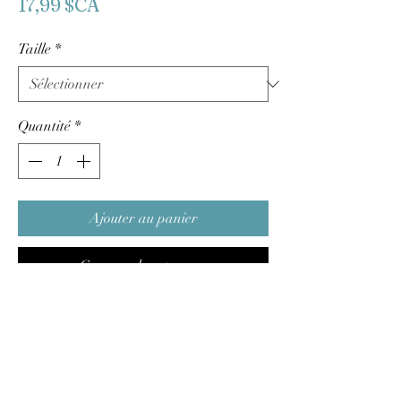
Prix
17,99 $CA
Taille
*
Quantité
*
Ajouter au panier
Commander et payer
À l’instar des violets de Parme intenses
ou du bleu lavande, Old Violet est une
superbe couleur du XVIIIe siècle
s’inspirant de la Rome antique. Une belle