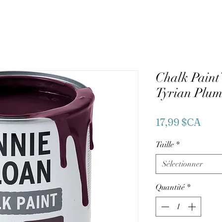
Chalk Pain
Tyrian Plu
Prix
17,99 $CA
Taille
*
Sélectionner
Quantité
*