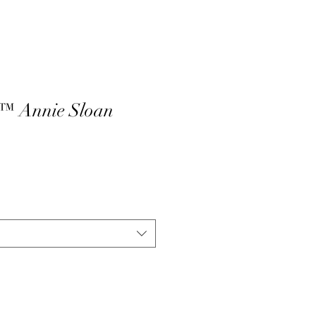
t™ Annie Sloan
m