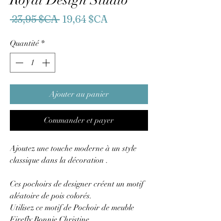
Royal Design Studio
Prix
Prix
 23,95 $CA 
19,64 $CA
original
promotionnel
Quantité
*
Ajouter au panier
Commander et payer
Ajoutez une touche moderne à un style
classique dans la décoration .
Ces pochoirs de designer créent un motif
aléatoire de pois colorés.
Utilisez ce motif de Pochoir de meuble
Firefly Bonnie Christine