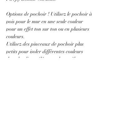
Options de pochoir ! Utilisez le pochoir à
pois pour le mur en une seule couleur
pour un effet ton sur ton ou en plusieurs
couleurs.
Utilisez des pinceaux de pochoir plus
petits pour isoler différentes couleurs
dans les divers éléments du motif.
Add a modern look of a classic style to a
nursery decor or teen's room accent
wall with our
Firefly Bonnie Christine
Stencil
.
These designer stencils create a random
polka dot pattern of colorful circles, for
wall and floor stencil projects.