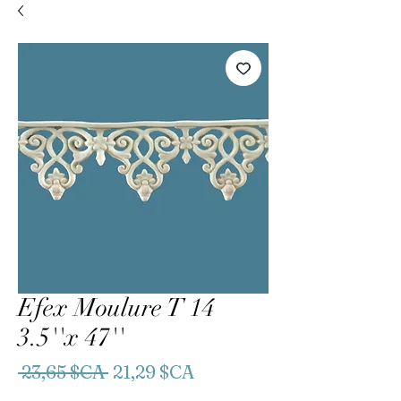
Efex Moulure T 14
3.5''x 47''
Prix
Prix
 23,65 $CA 
21,29 $CA
original
promotionnel