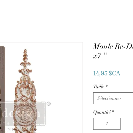
Moule Re-Des
x7 ''
Prix
14,95 $CA
Taille
*
Sélectionner
Quantité
*