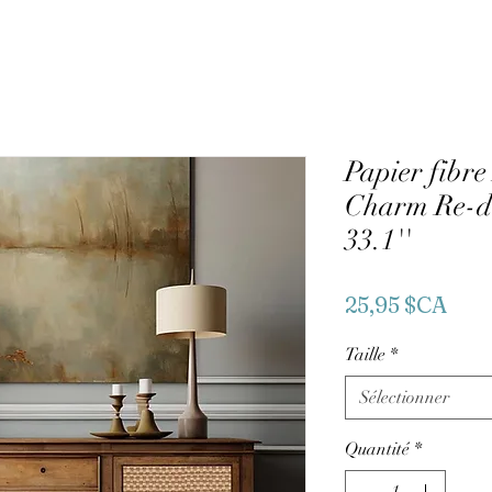
Papier fibre
Charm Re-de
33.1''
Prix
25,95 $CA
Taille
*
Sélectionner
Quantité
*