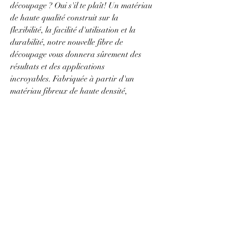
découpage ? Oui s'il te plaît! Un matériau
de haute qualité construit sur la
flexibilité, la facilité d'utilisation et la
durabilité, notre nouvelle fibre de
découpage vous donnera sûrement des
résultats et des applications
incroyables. Fabriquée à partir d'un
matériau fibreux de haute densité,
Decoupage Fiber est conçue pour être
utilisée sur n'importe quelle surface, des
meubles aux murs, avec une surface sans
plis qui fournira des résultats
incroyables. Ce matériau résistant aux
déchirures, infroissable et ultra
polyvalent est compatible avec la plupart
des médiums à base d'eau et se fondra
complètement dans vos surfaces sans
aucune fissure ni déformation. Une
option économique, Decoupage Fiber