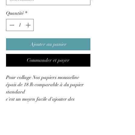
Quantité
*
Ajouter au panier
Commander et payer
Pour collage Nos papiers mousseline
épais de 18 lb comparable à du papier
standard
c'est un moyen facile d'ajouter des
touches spéciales à vos projets
d'artisanat.
Les feuilles de 20 ″ x 30 ″ facilitent le
travail de créations à grande échelle