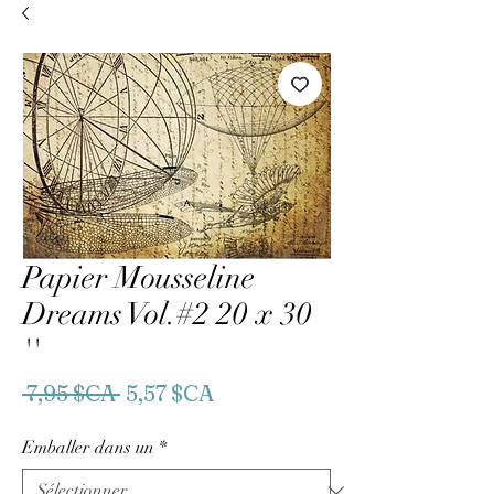
Papier Mousseline
Dreams Vol.#2 20 x 30
''
Prix
Prix
 7,95 $CA 
5,57 $CA
original
promotionnel
Emballer dans un
*