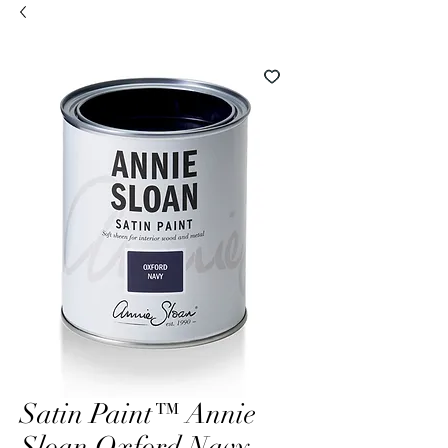
Satin Paint™ Annie
Sloan Oxford Navy