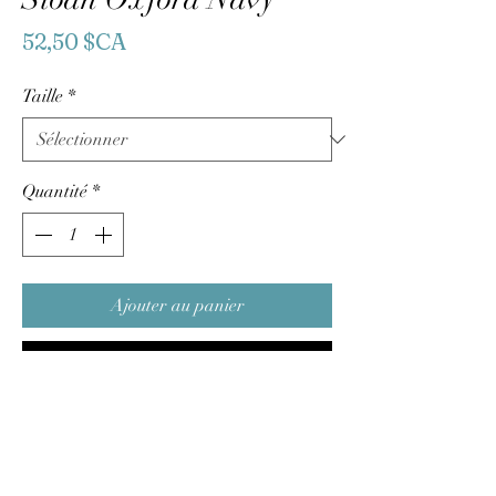
Prix
52,50 $CA
Taille
*
Quantité
*
Ajouter au panier
Commander et payer
Annie Sloan Satin Paint in Oxford Navy
est une peinture bleu marine forte,
élégante, belle et classique.
Elle exprime