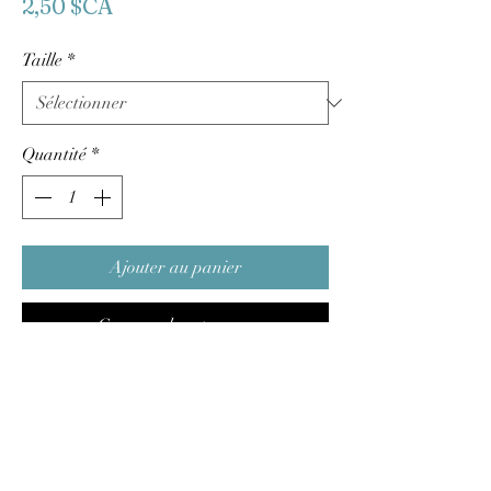
Prix
2,50 $CA
Taille
*
Quantité
*
Ajouter au panier
Commander et payer
Utilisez le tampon applicateur pour
enlever la teinture et l'huile de finition de
Fusion. Après avoir attendu 15 à 20
minutes après l'application de la