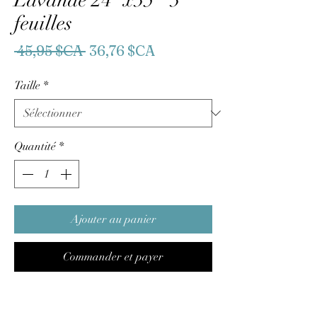
Lavande 24''x35'' 3
feuilles
Prix
Prix
 45,95 $CA 
36,76 $CA
original
promotionnel
Taille
*
Quantité
*
Ajouter au panier
Commander et payer
Champs de lavande !
Ce magnifique Decor Transfer® sur le