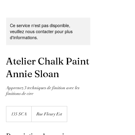
Ce service n'est pas disponible,
veuillez nous contacter pour plus
d'informations.
Atelier Chalk Paint
Annie Sloan
Apprenez 3 techniques de finition avec les
finitions de cire
135
dollars
135 $CA
Rue Fleury Est
canadiens