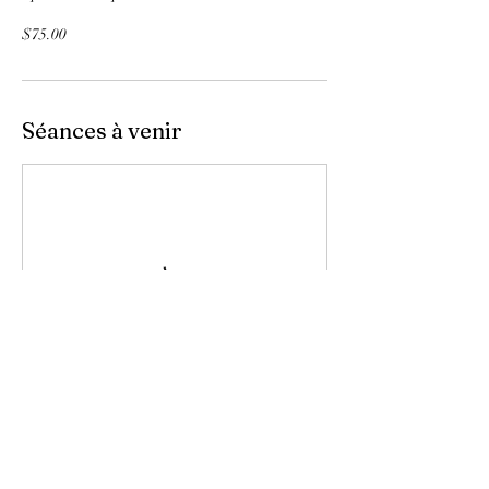
$75.00
Séances à venir
Coordonnées
2489 Rue Fleury Est, Montréal, QC, Canada