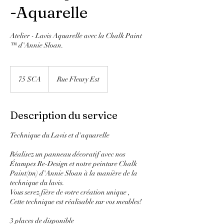
-Aquarelle
Atelier - Lavis Aquarelle avec la Chalk Paint
™ d'Annie Sloan.
75
dollars
75 $CA
Rue Fleury Est
canadiens
Description du service
Technique du Lavis et d'aquarelle
Réalisez un panneau décoratif avec nos
Étampes Re-Design et notre peinture Chalk
Paint(tm) d'Annie Sloan à la manière de la
technique du lavis.
Vous serez fière de votre création unique ,
Cette technique est réalisable sur vos meubles!
3 places de disponible